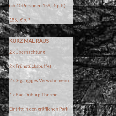
(ab 10 Personen 159,- € p.P.)
185,- € p.P.
KURZ MAL RAUS
2 x Übernachtung
2 x Frühstücksbuffet
2 x 3-gängiges Verwöhnmenu
1 x Bad Driburg Therme
Eintritt in den gräflichen Park