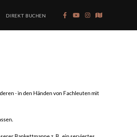
DIREKT BUCHEN
onderen - in den Händen von Fachleuten mit
assen.
serer Bankettmappe z. B. ein serviertes