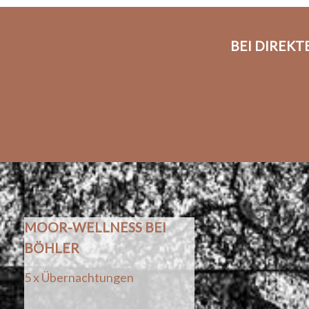
BEI DIREK
MOOR-WELLNESS BEI
BÖHLER
5 x Übernachtungen