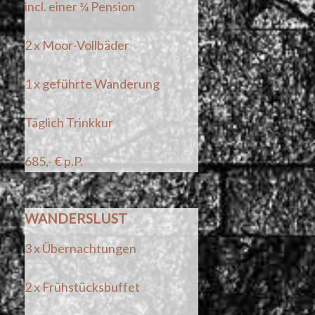
incl. einer ¾ Pension
2 x Moor-Vollbäder
1 x geführte Wanderung
Täglich Trinkkur
685,- € p.P.
WANDERSLUST
3 x Übernachtungen
2 x Frühstücksbuffet