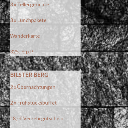
3 x Tellergerichte
3 x Lunchpakete
Wanderkarte
325,- € p.P.
BILSTER BERG
2 x Übernachtungen
2 x Frühstücksbuffet
18,- € Verzehrgutschein