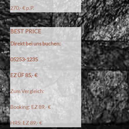
270,- € p.P.
BEST PRICE
Direkt bei uns buchen:
05253-1235
EZ ÜF 85,- €
Zum Vergleich:
Booking: EZ 89,- €
HRS: EZ 89,- €