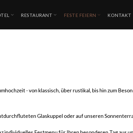
TEL
RESTAURANT
FESTE FEIERN
KONTAKT
umhochzeit - von klassisch, über rustikal, bis hin zum Bes
chtdurchfluteten Glaskuppel oder auf unseren Sonnenterr
z individuelles Festmenu für Ihren besonderen Tag aus un